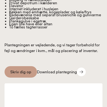
Privat depotrum i kælderen
Elevator
Internet inkluderet i huslejen
Køkken med emhætte, kogeplader og køle/frys
Badeværelse med separat bruseniche og gulvvarme
Garderobeskabe
Plankegulve i egetræ
Egen lille have eller altan
To fælles tagterrasser
Plantegningen er vejledende, og vi tager forbehold for
fejl og ændringer i kvm., mål og placering af inventar.
Download plantegning
Skriv dig op
Download plantegning
Skriv dig op