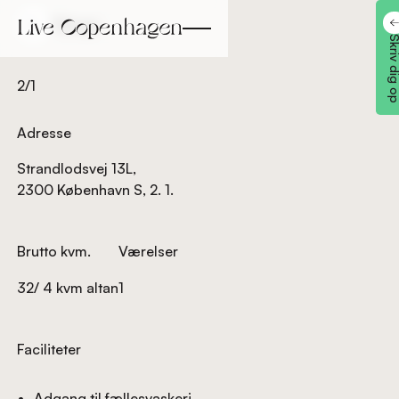
Tilbage
Tilbage
Skriv dig
2/1
Adresse
Strandlodsvej 13L,
2300 København S, 2. 1.
Brutto kvm.
Værelser
32/ 4 kvm altan
1
Faciliteter
Adgang til fællesvaskeri