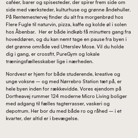
caféer, barer og spisesteder, der spirer frem side om
side med værksteder, kulturhuse og grønne åndehuller.
På Rentemestervej finder du alt fra morgenbrød hos
Flere Fugle til naturvin, pizza, kaffe og kolde øl i solen
hos Åbenbar. Her er både indkøb få minutters gang fra
hoveddøren, og du kan nemt tage en pause fra byen i
det grønne område ved Utterslev Mose. Vil du holde
dig i gang, er crossfit, PureGym og lokale
træningsfællesskaber lige i nærheden.
Nordvest er hjem for både studerende, kreative og
unge voksne – og med Nørrebro Station tæt på, er
hele byen inden for rækkevidde. Vores ejendom på
Dortheavej rummer 124 moderne Micro Living boliger
med adgang til fælles tagterrasser, vaskeri og
depotrum. Her bor du med både ro og råhed – i et
kvarter, der altid er i bevægelse.