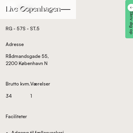
Tilbage
Tilbage
Skriv dig
RG - 57S - ST.5
Adresse
Rådmandsgade 55,
2200 København N
Brutto kvm.
Værelser
34
1
Faciliteter
Adgang til fællesvaskeri