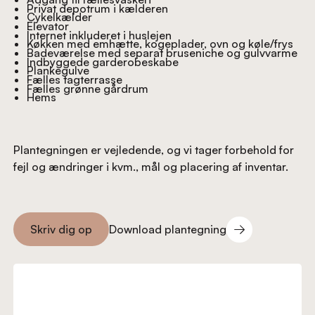
Privat depotrum i kælderen
Cykelkælder
Elevator
Internet inkluderet i huslejen
Køkken med emhætte, kogeplader, ovn og køle/frys
Badeværelse med separat bruseniche og gulvvarme
Indbyggede garderobeskabe
Plankegulve
Fælles tagterrasse
Fælles grønne gårdrum
Hems
Plantegningen er vejledende, og vi tager forbehold for
fejl og ændringer i kvm., mål og placering af inventar.
Download plantegning
Skriv dig op
Download plantegning
Skriv dig op