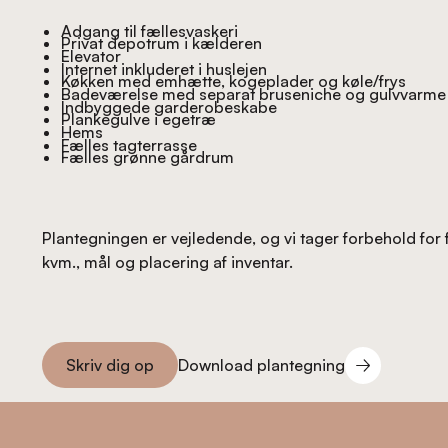
Adgang til fællesvaskeri
Privat depotrum i kælderen
Elevator
Internet inkluderet i huslejen
Køkken med emhætte, kogeplader og køle/frys
Badeværelse med separat bruseniche og gulvvarme
Indbyggede garderobeskabe
Plankegulve i egetræ
Hems
Fælles tagterrasse
Fælles grønne gårdrum
Plantegningen er vejledende, og vi tager forbehold for 
kvm., mål og placering af inventar.
Download plantegning
Skriv dig op
Download plantegning
Skriv dig op
Footer