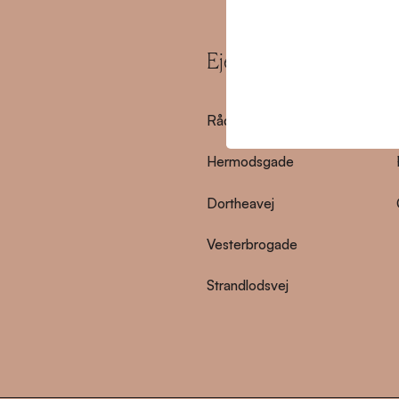
Ejendomme
Rådmandsgade
Hermodsgade
Dortheavej
Vesterbrogade
Strandlodsvej