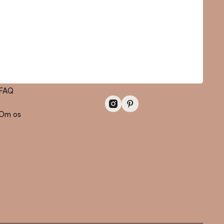
Information
Kontakt
Områder
hello@livecopenhagen.com
FAQ
Om os