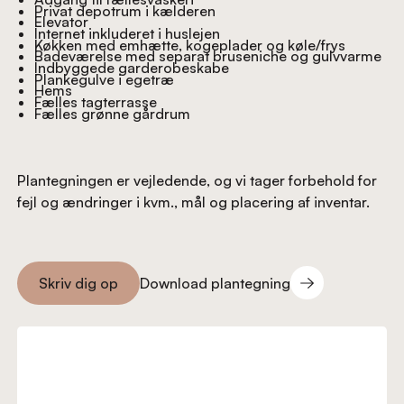
Privat depotrum i kælderen
Elevator
Internet inkluderet i huslejen
Køkken med emhætte, kogeplader og køle/frys
Badeværelse med separat bruseniche og gulvvarme
Indbyggede garderobeskabe
Plankegulve i egetræ
Hems
Fælles tagterrasse
Fælles grønne gårdrum
Plantegningen er vejledende, og vi tager forbehold for
fejl og ændringer i kvm., mål og placering af inventar.
Download plantegning
Skriv dig op
Download plantegning
Skriv dig op