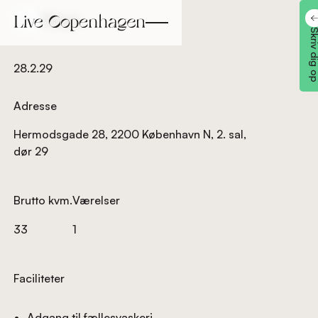
Tilbage
Tilbage
Skriv dig
28.2.29
Adresse
Hermodsgade 28, 2200 København N, 2. sal,
dør 29
Brutto kvm.
Værelser
33
1
Faciliteter
Adgang til fællesvaskeri