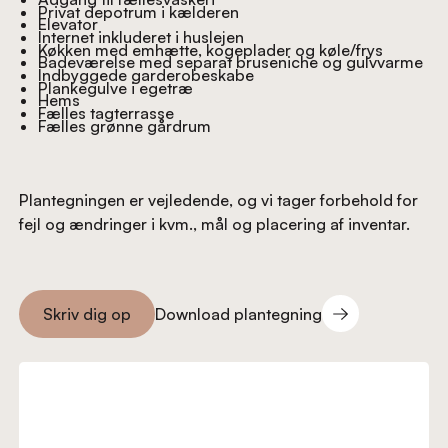
Privat depotrum i kælderen
Elevator
Internet inkluderet i huslejen
Køkken med emhætte, kogeplader og køle/frys
Badeværelse med separat bruseniche og gulvvarme
Indbyggede garderobeskabe
Plankegulve i egetræ
Hems
Fælles tagterrasse
Fælles grønne gårdrum
Plantegningen er vejledende, og vi tager forbehold for
fejl og ændringer i kvm., mål og placering af inventar.
Download plantegning
Skriv dig op
Download plantegning
Skriv dig op