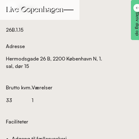
Tilbage
Tilbage
Skriv dig
26B.1.15
Adresse
Hermodsgade 26 B, 2200 København N, 1.
sal, dør 15
Brutto kvm.
Værelser
33
1
Faciliteter
Adgang til fællesvaskeri