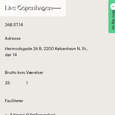
Tilbage
Tilbage
Skriv dig
26B.ST.14
Adresse
Hermodsgade 26 B, 2200 København N, St.,
dør 14
Brutto kvm.
Værelser
35
1
Faciliteter
Adgang til fællesvaskeri