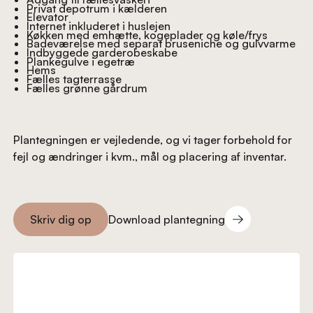
Privat depotrum i kælderen
Elevator
Internet inkluderet i huslejen
Køkken med emhætte, kogeplader og køle/frys
Badeværelse med separat bruseniche og gulvvarme
Indbyggede garderobeskabe
Plankegulve i egetræ
Hems
Fælles tagterrasse
Fælles grønne gårdrum
Plantegningen er vejledende, og vi tager forbehold for
fejl og ændringer i kvm., mål og placering af inventar.
Download plantegning
Skriv dig op
Download plantegning
Skriv dig op