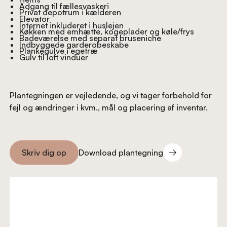
Adgang til fællesvaskeri
Privat depotrum i kælderen
Elevator
Internet inkluderet i huslejen
Køkken med emhætte, kogeplader og køle/frys
Badeværelse med separat bruseniche
Indbyggede garderobeskabe
Plankegulve i egetræ
Gulv til loft vinduer
Plantegningen er vejledende, og vi tager forbehold for
fejl og ændringer i kvm., mål og placering af inventar.
Download plantegning
Skriv dig op
Download plantegning
Skriv dig op