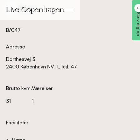
Tilbage
Tilbage
Skriv dig
B/047
Adresse
Dortheavej 3,
2400 København NV, 1., lejl. 47
Brutto kvm.
Værelser
31
1
Faciliteter
Hems