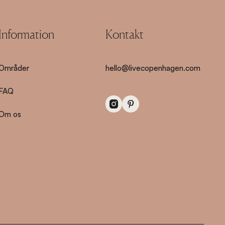
Information
Kontakt
Områder
hello@livecopenhagen.com
FAQ
Om os