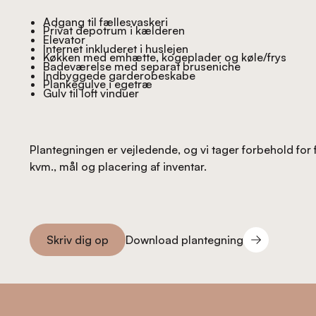
Adgang til fællesvaskeri
Privat depotrum i kælderen
Elevator
Internet inkluderet i huslejen
Køkken med emhætte, kogeplader og køle/frys
Badeværelse med separat bruseniche
Indbyggede garderobeskabe
Plankegulve i egetræ
Gulv til loft vinduer
Plantegningen er vejledende, og vi tager forbehold for 
kvm., mål og placering af inventar.
Download plantegning
Skriv dig op
Download plantegning
Skriv dig op
Footer