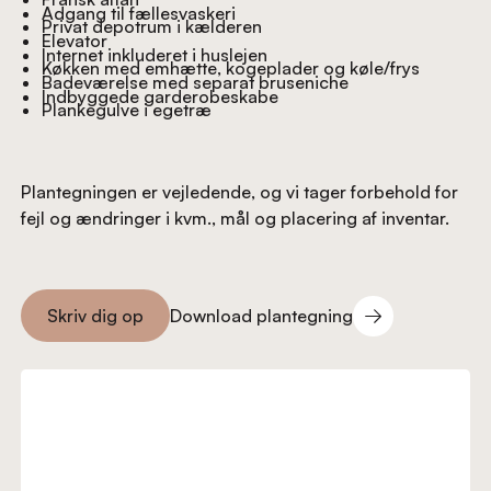
Adgang til fællesvaskeri
Privat depotrum i kælderen
Elevator
Internet inkluderet i huslejen
Køkken med emhætte, kogeplader og køle/frys
Badeværelse med separat bruseniche
Indbyggede garderobeskabe
Plankegulve i egetræ
Plantegningen er vejledende, og vi tager forbehold for
fejl og ændringer i kvm., mål og placering af inventar.
Download plantegning
Skriv dig op
Download plantegning
Skriv dig op