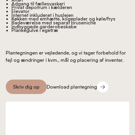
Adgang til fællesvaskeri
Privat depotrum i kælderen
Elevator
Internet inkluderet i huslejen
Køkken med emhætte, kogeplader og køle/frys
Badeværelse med separat bruseniche
Indbyggede garderobeskabe
Plankegulve i egetræ
Plantegningen er vejledende, og vi tager forbehold for
fejl og ændringer i kvm., mål og placering af inventar.
Download plantegning
Skriv dig op
Download plantegning
Skriv dig op