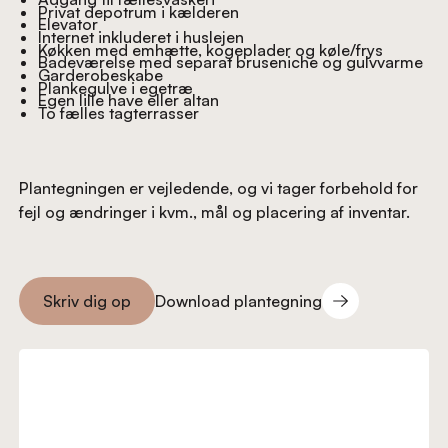
Privat depotrum i kælderen
Elevator
Internet inkluderet i huslejen
Køkken med emhætte, kogeplader og køle/frys
Badeværelse med separat bruseniche og gulvvarme
Garderobeskabe
Plankegulve i egetræ
Egen lille have eller altan
To fælles tagterrasser
Plantegningen er vejledende, og vi tager forbehold for
fejl og ændringer i kvm., mål og placering af inventar.
Download plantegning
Skriv dig op
Download plantegning
Skriv dig op