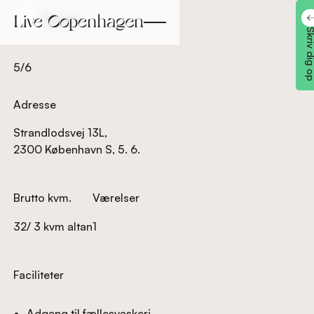
Tilbage
Tilbage
Skriv dig
5/6
Adresse
Strandlodsvej 13L,
2300 København S, 5. 6.
Brutto kvm.
Værelser
32/ 3 kvm altan
1
Faciliteter
Adgang til fællesvaskeri