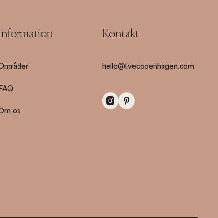
Information
Kontakt
Områder
hello@livecopenhagen.com
FAQ
Om os