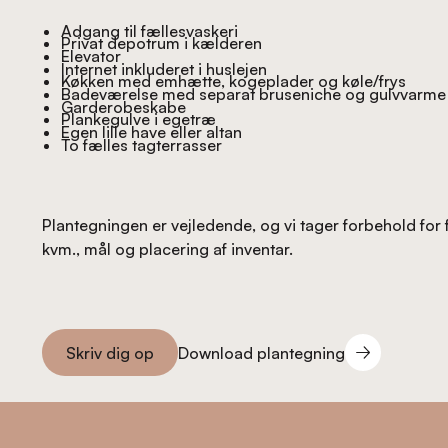
Adgang til fællesvaskeri
Privat depotrum i kælderen
Elevator
Internet inkluderet i huslejen
Køkken med emhætte, kogeplader og køle/frys
Badeværelse med separat bruseniche og gulvvarme
Garderobeskabe
Plankegulve i egetræ
Egen lille have eller altan
To fælles tagterrasser
Plantegningen er vejledende, og vi tager forbehold for 
kvm., mål og placering af inventar.
Download plantegning
Skriv dig op
Download plantegning
Skriv dig op
Footer