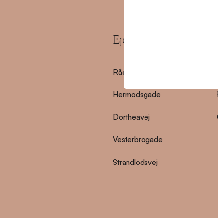
Ejendomme
Rådmandsgade
Hermodsgade
Dortheavej
Vesterbrogade
Strandlodsvej