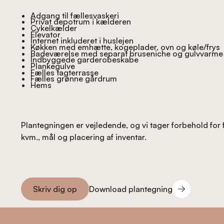
Adgang til fællesvaskeri
Privat depotrum i kælderen
Cykelkælder
Elevator
Internet inkluderet i huslejen
Køkken med emhætte, kogeplader, ovn og køle/frys
Badeværelse med separat bruseniche og gulvvarme
Indbyggede garderobeskabe
Plankegulve
Fælles tagterrasse
Fælles grønne gårdrum
Hems
Plantegningen er vejledende, og vi tager forbehold for 
kvm., mål og placering af inventar.
Download plantegning
Skriv dig op
Download plantegning
Skriv dig op
Footer