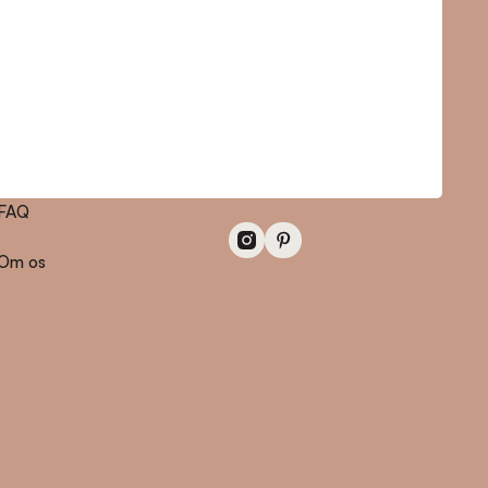
Information
Kontakt
Områder
hello@livecopenhagen.com
FAQ
Om os