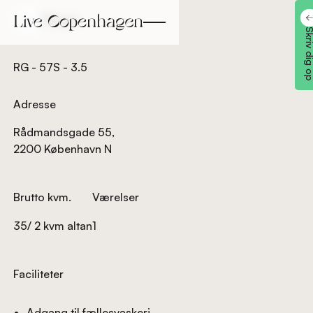
Tilbage
Tilbage
Skriv dig
RG - 57S - 3.5
Adresse
Rådmandsgade 55,
2200 København N
Brutto kvm.
Værelser
35/ 2 kvm altan
1
Faciliteter
Adgang til fællesvaskeri