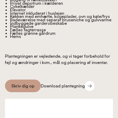
Privat depotrum i kælderen
Cykelkælder
Elevator
Internet inkluderet i huslejen
Køkken med emhætte, kogeplader, ovn og køle/frys
Badeværelse med separat bruseniche og gulvvarme
Indbyggede garderobeskabe
Plankegulve
Fælles tagterrasse
Fælles grønne gårdrum
Hems
Plantegningen er vejledende, og vi tager forbehold for
fejl og ændringer i kvm., mål og placering af inventar.
Download plantegning
Skriv dig op
Download plantegning
Skriv dig op