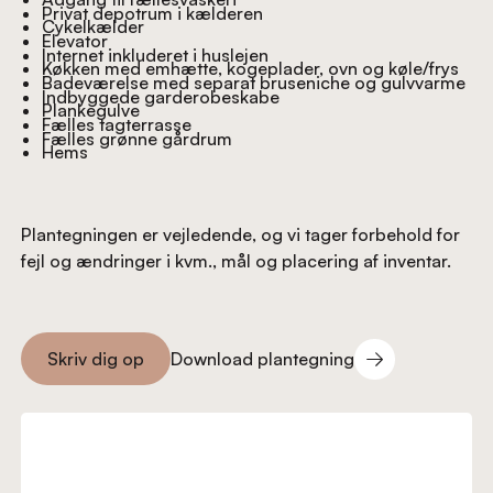
Privat depotrum i kælderen
Cykelkælder
Elevator
Internet inkluderet i huslejen
Køkken med emhætte, kogeplader, ovn og køle/frys
Badeværelse med separat bruseniche og gulvvarme
Indbyggede garderobeskabe
Plankegulve
Fælles tagterrasse
Fælles grønne gårdrum
Hems
Plantegningen er vejledende, og vi tager forbehold for
fejl og ændringer i kvm., mål og placering af inventar.
Download plantegning
Skriv dig op
Download plantegning
Skriv dig op