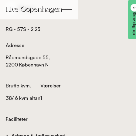
Tilbage
Tilbage
Skriv dig
RG - 57S - 2.25
Adresse
Rådmandsgade 55,
2200 København N
Brutto kvm.
Værelser
38/ 6 kvm altan
1
Faciliteter
Adgang til fællesvaskeri