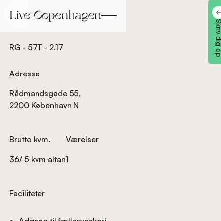
Tilbage
Tilbage
Skriv dig
RG - 57T - 2.17
Adresse
Rådmandsgade 55,
2200 København N
Brutto kvm.
Værelser
36/ 5 kvm altan
1
Faciliteter
Adgang til fællesvaskeri