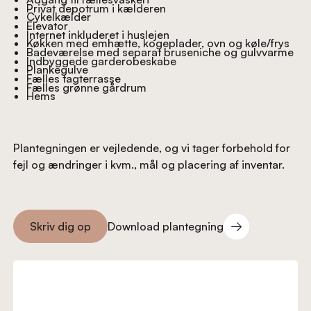
Privat depotrum i kælderen
Cykelkælder
Elevator
Internet inkluderet i huslejen
Køkken med emhætte, kogeplader, ovn og køle/frys
Badeværelse med separat bruseniche og gulvvarme
Indbyggede garderobeskabe
Plankegulve
Fælles tagterrasse
Fælles grønne gårdrum
Hems
Plantegningen er vejledende, og vi tager forbehold for
fejl og ændringer i kvm., mål og placering af inventar.
Download plantegning
Skriv dig op
Download plantegning
Skriv dig op