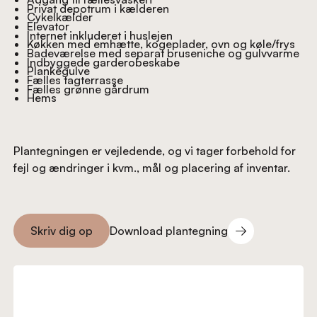
Privat depotrum i kælderen
Cykelkælder
Elevator
Internet inkluderet i huslejen
Køkken med emhætte, kogeplader, ovn og køle/frys
Badeværelse med separat bruseniche og gulvvarme
Indbyggede garderobeskabe
Plankegulve
Fælles tagterrasse
Fælles grønne gårdrum
Hems
Plantegningen er vejledende, og vi tager forbehold for
fejl og ændringer i kvm., mål og placering af inventar.
Download plantegning
Skriv dig op
Download plantegning
Skriv dig op