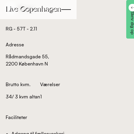
Tilbage
Tilbage
Skriv dig
RG - 57T - 2.11
Adresse
Rådmandsgade 55,
2200 København N
Brutto kvm.
Værelser
34/ 3 kvm altan
1
Faciliteter
Adgang til fællesvaskeri