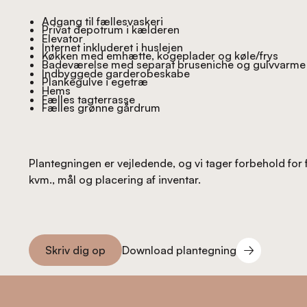
Adgang til fællesvaskeri
Privat depotrum i kælderen
Elevator
Internet inkluderet i huslejen
Køkken med emhætte, kogeplader og køle/frys
Badeværelse med separat bruseniche og gulvvarme
Indbyggede garderobeskabe
Plankegulve i egetræ
Hems
Fælles tagterrasse
Fælles grønne gårdrum
Plantegningen er vejledende, og vi tager forbehold for 
kvm., mål og placering af inventar.
Download plantegning
Skriv dig op
Download plantegning
Skriv dig op
Footer