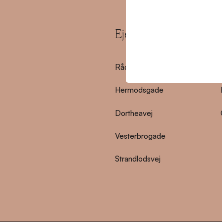
Ejendomme
Rådmandsgade
Hermodsgade
Dortheavej
Vesterbrogade
Strandlodsvej