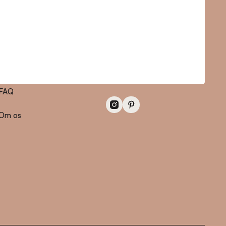
Information
Kontakt
Områder
hello@livecopenhagen.com
FAQ
Om os