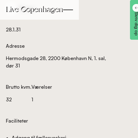
Tilbage
Tilbage
Skriv dig
28.1.31
Adresse
Hermodsgade 28, 2200 København N, 1. sal,
dør 31
Brutto kvm.
Værelser
32
1
Faciliteter
Adgang til fællesvaskeri