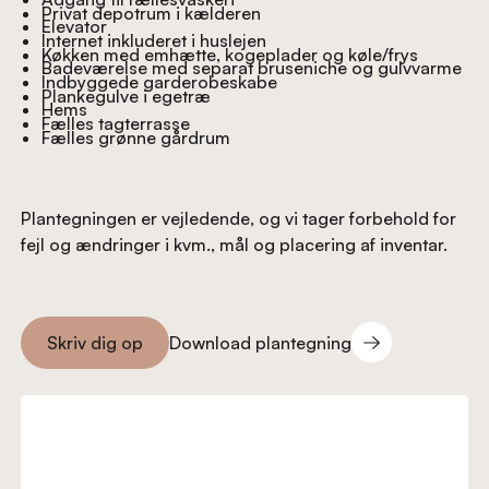
Privat depotrum i kælderen
Elevator
Internet inkluderet i huslejen
Køkken med emhætte, kogeplader og køle/frys
Badeværelse med separat bruseniche og gulvvarme
Indbyggede garderobeskabe
Plankegulve i egetræ
Hems
Fælles tagterrasse
Fælles grønne gårdrum
Plantegningen er vejledende, og vi tager forbehold for
fejl og ændringer i kvm., mål og placering af inventar.
Download plantegning
Skriv dig op
Download plantegning
Skriv dig op