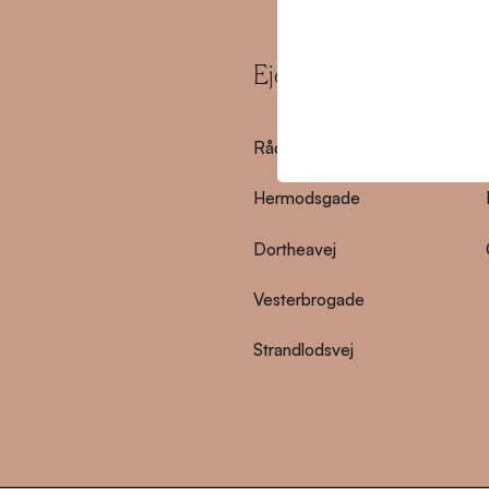
Ejendomme
Rådmandsgade
Hermodsgade
Dortheavej
Vesterbrogade
Strandlodsvej