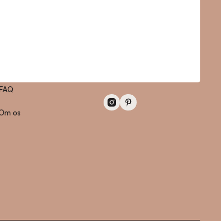
Information
Kontakt
Områder
hello@livecopenhagen.com
FAQ
Om os