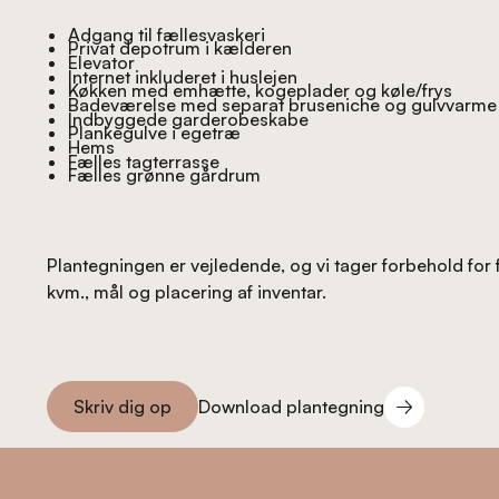
Adgang til fællesvaskeri
Privat depotrum i kælderen
Elevator
Internet inkluderet i huslejen
Køkken med emhætte, kogeplader og køle/frys
Badeværelse med separat bruseniche og gulvvarme
Indbyggede garderobeskabe
Plankegulve i egetræ
Hems
Fælles tagterrasse
Fælles grønne gårdrum
Plantegningen er vejledende, og vi tager forbehold for 
kvm., mål og placering af inventar.
Download plantegning
Skriv dig op
Download plantegning
Skriv dig op
Footer