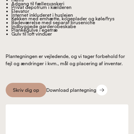
Adgang til fællesvaskeri
Privat depotrum i kælderen
Elevator
Internet inkluderet i huslejen
Køkken med emhætte, kogeplader og køle/frys
Badeværelse med separat bruseniche
Indbyggede garderobeskabe
Plankegulve i egetræ
Gulv til loft vinduer
Plantegningen er vejledende, og vi tager forbehold for
fejl og ændringer i kvm., mål og placering af inventar.
Download plantegning
Skriv dig op
Download plantegning
Skriv dig op