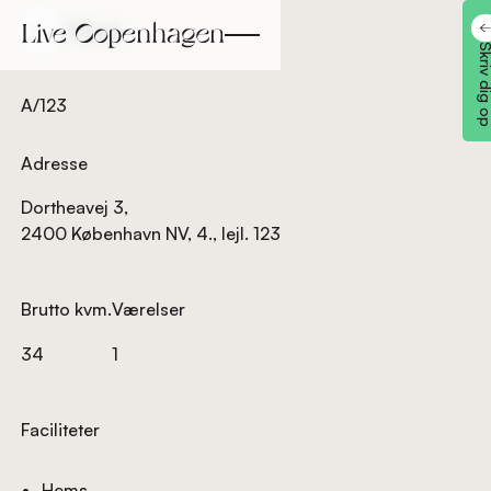
Tilbage
Tilbage
Skriv dig
A/123
Adresse
Dortheavej 3,
2400 København NV, 4., lejl. 123
Brutto kvm.
Værelser
34
1
Faciliteter
Hems