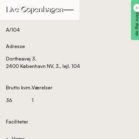
Tilbage
Tilbage
Skriv dig
A/104
Adresse
Dortheavej 3,
2400 København NV, 3., lejl. 104
Brutto kvm.
Værelser
36
1
Faciliteter
Hems