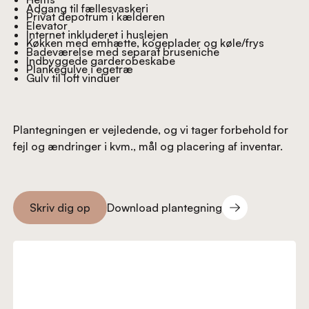
Adgang til fællesvaskeri
Privat depotrum i kælderen
Elevator
Internet inkluderet i huslejen
Køkken med emhætte, kogeplader og køle/frys
Badeværelse med separat bruseniche
Indbyggede garderobeskabe
Plankegulve i egetræ
Gulv til loft vinduer
Plantegningen er vejledende, og vi tager forbehold for
fejl og ændringer i kvm., mål og placering af inventar.
Download plantegning
Skriv dig op
Download plantegning
Skriv dig op