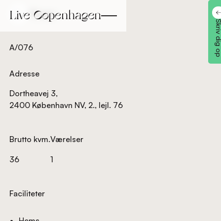
Tilbage
Tilbage
Skriv dig
A/076
Adresse
Dortheavej 3,
2400 København NV, 2., lejl. 76
Brutto kvm.
Værelser
36
1
Faciliteter
Hems