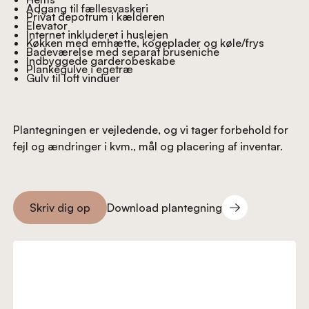
Adgang til fællesvaskeri
Privat depotrum i kælderen
Elevator
Internet inkluderet i huslejen
Køkken med emhætte, kogeplader og køle/frys
Badeværelse med separat bruseniche
Indbyggede garderobeskabe
Plankegulve i egetræ
Gulv til loft vinduer
Plantegningen er vejledende, og vi tager forbehold for
fejl og ændringer i kvm., mål og placering af inventar.
Download plantegning
Skriv dig op
Download plantegning
Skriv dig op