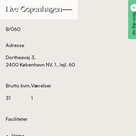
Tilbage
Tilbage
Skriv dig
B/060
Adresse
Dortheavej 3,
2400 København NV, 1., lejl. 60
Brutto kvm.
Værelser
31
1
Faciliteter
Hems