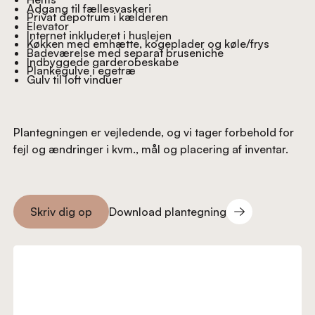
Adgang til fællesvaskeri
Privat depotrum i kælderen
Elevator
Internet inkluderet i huslejen
Køkken med emhætte, kogeplader og køle/frys
Badeværelse med separat bruseniche
Indbyggede garderobeskabe
Plankegulve i egetræ
Gulv til loft vinduer
Plantegningen er vejledende, og vi tager forbehold for
fejl og ændringer i kvm., mål og placering af inventar.
Download plantegning
Skriv dig op
Download plantegning
Skriv dig op